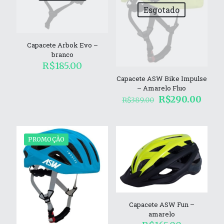
Esgotado
Capacete Arbok Evo –
branco
R$
185.00
Capacete ASW Bike Impulse
– Amarelo Fluo
O
O
R$
290.00
R$
389.00
preço
preç
original
atual
era:
é:
R$389.00.
R$29
PROMOÇÃO
Capacete ASW Fun –
amarelo