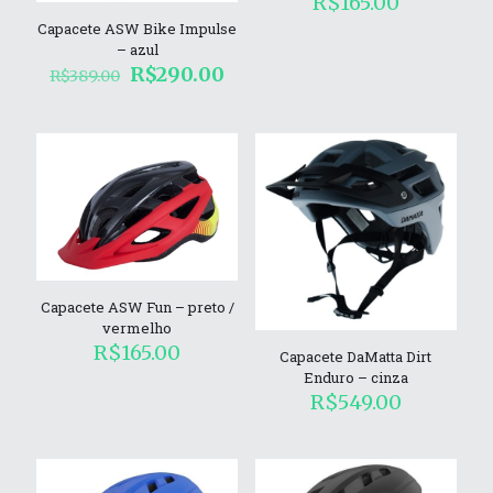
R$
165.00
Capacete ASW Bike Impulse
– azul
O
O
R$
290.00
R$
389.00
preço
preço
original
atual
era:
é:
R$389.00.
R$290.00.
Capacete ASW Fun – preto /
vermelho
R$
165.00
Capacete DaMatta Dirt
Enduro – cinza
R$
549.00