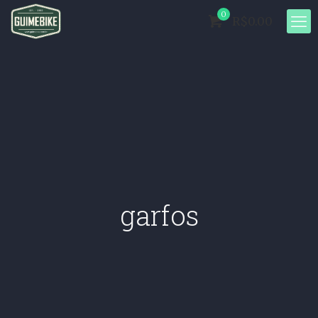
0
R$0.00
garfos