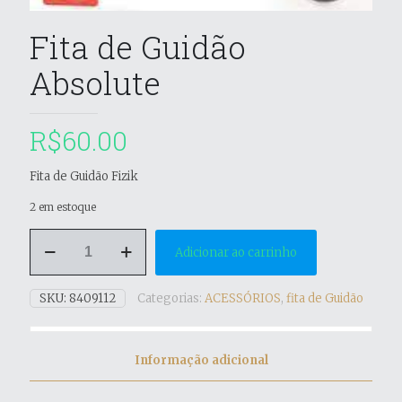
Fita de Guidão
Absolute
R$
60.00
Fita de Guidão Fizik
2 em estoque
Fita
Adicionar ao carrinho
de
Guidão
Absolute
SKU:
8409112
Categorias:
ACESSÓRIOS
,
fita de Guidão
quantidade
Informação adicional