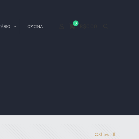
0
R$0.00
UÁRIO
OFICINA
Show all