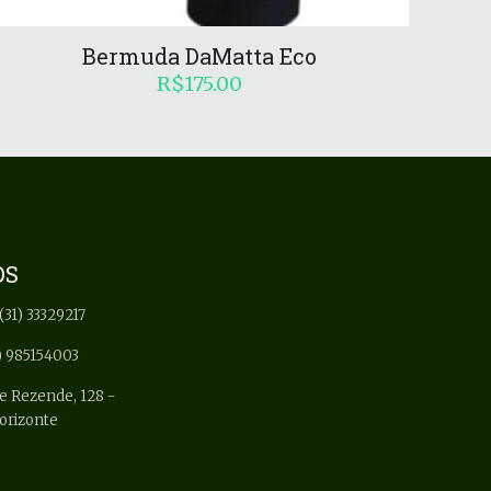
Bermuda DaMatta Eco
R$
175.00
OS
(31) 33329217
) 985154003
e Rezende, 128 -
Horizonte