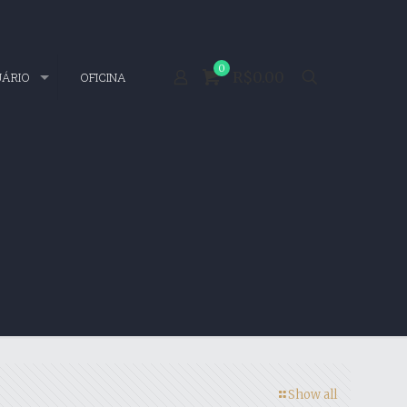
0
R$0.00
UÁRIO
OFICINA
Show all