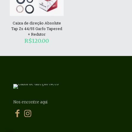
Caixa de direção Absolute
Tap Zs 44/55 Garfo Tapered
+ Redutor
R$
120.00
Nos encontre aqui