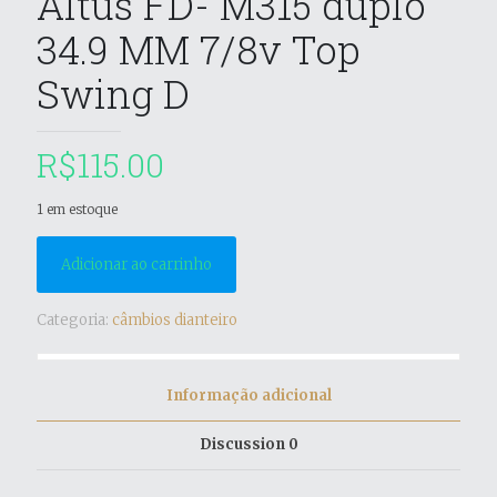
Altus FD- M315 duplo
34.9 MM 7/8v Top
Swing D
R$
115.00
1 em estoque
Adicionar ao carrinho
Categoria:
câmbios dianteiro
Informação adicional
Discussion
0