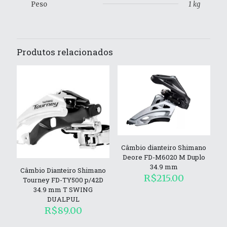
Peso
1 kg
Produtos relacionados
Câmbio dianteiro Shimano
Deore FD-M6020 M Duplo
34.9 mm
Câmbio Dianteiro Shimano
R$
215.00
Tourney FD-TY500 p/42D
34.9 mm T SWING
DUALPUL
R$
89.00