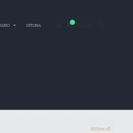
0
R$0.00
UÁRIO
OFICINA
Show all