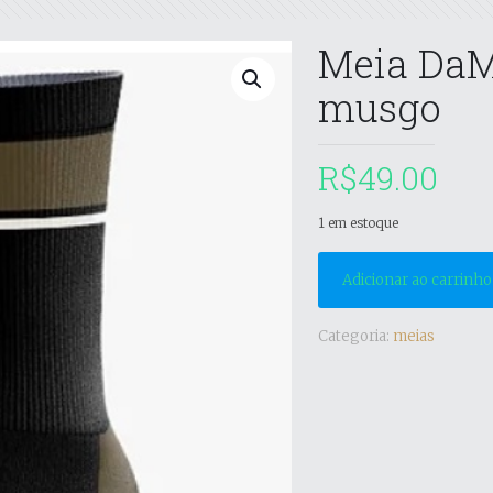
Meia DaMa
musgo
R$
49.00
1 em estoque
Adicionar ao carrinho
Categoria:
meias