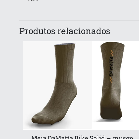
Produtos relacionados
Meia DaMatta Bike Solid – musgo