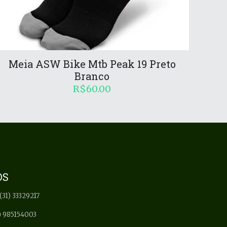
Meia ASW Bike Mtb Peak 19 Preto
Branco
R$
60.00
OS
(31) 33329217
) 985154003