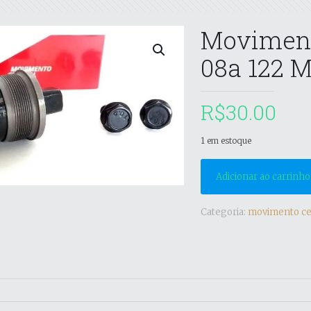
Moviment
08a 122 
R$
30.00
1 em estoque
Adicionar ao carrinho
Categoria:
movimento ce