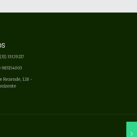
OS
(31) 33329217
) 985154003
e Rezende, 128 -
Horizonte