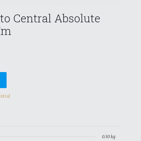
o Central Absolute
Mm
ntral
0.30 kg