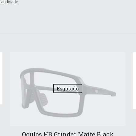
abilidade.
Esgotado
Oculos HB Grinder Matte Black