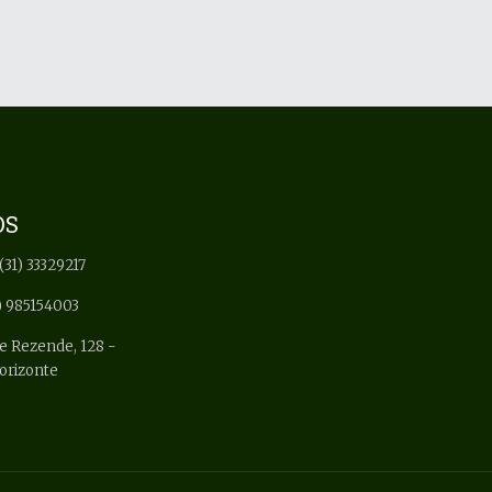
OS
(31) 33329217
) 985154003
e Rezende, 128 -
Horizonte