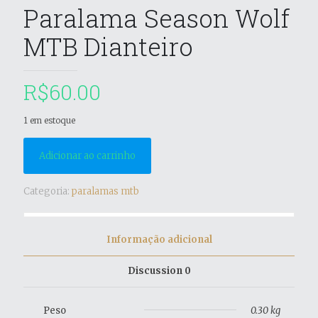
Paralama Season Wolf
MTB Dianteiro
R$
60.00
1 em estoque
Adicionar ao carrinho
Categoria:
paralamas mtb
Informação adicional
Discussion
0
Peso
0.30 kg