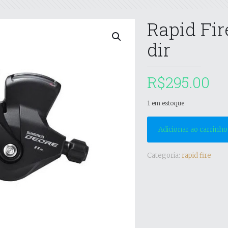
Rapid Fir
dir
R$
295.00
1 em estoque
Adicionar ao carrinho
Categoria:
rapid fire