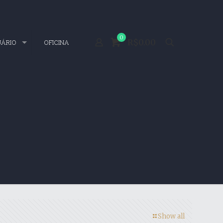
0
R$0.00
UÁRIO
OFICINA
Show all