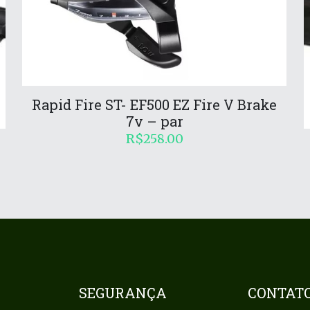
Rapid Fire ST- EF500 EZ Fire V Brake
7v – par
R$
258.00
SEGURANÇA
CONTAT