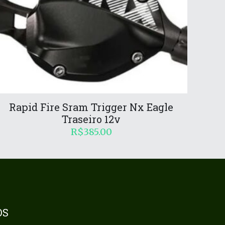
Rapid Fire Sram Trigger Nx Eagle
Traseiro 12v
R$
385.00
OS