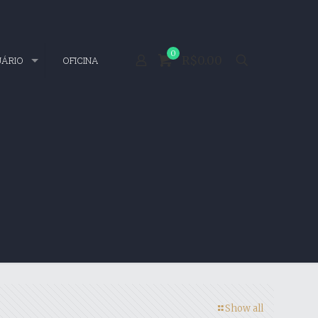
0
R$0.00
UÁRIO
OFICINA
Show all