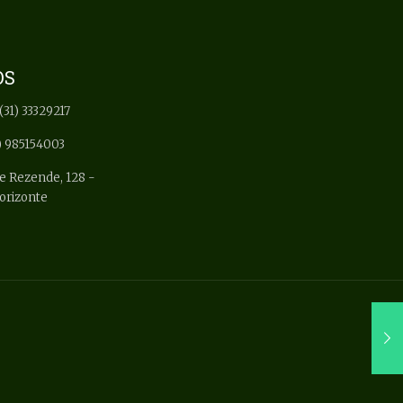
OS
(31) 33329217
) 985154003
e Rezende, 128 -
Horizonte